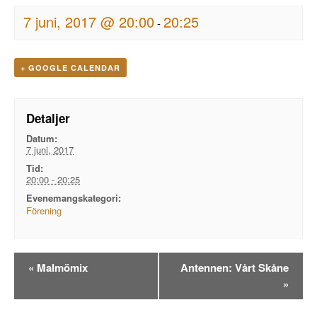
7 juni, 2017 @ 20:00
20:25
-
+ GOOGLE CALENDAR
Detaljer
Datum:
7 juni, 2017
Tid:
20:00 - 20:25
Evenemangskategori:
Förening
Evenemangsnavigation
«
Malmömix
Antennen: Vårt Skåne
»