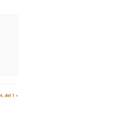
t, del 1
»