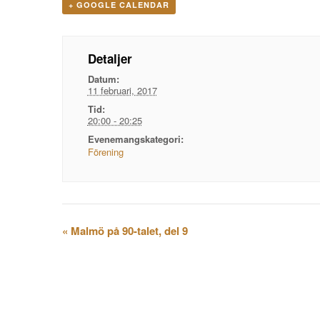
+ GOOGLE CALENDAR
Detaljer
Datum:
11 februari, 2017
Tid:
20:00 - 20:25
Evenemangskategori:
Förening
Evenemangsnavigation
«
Malmö på 90-talet, del 9