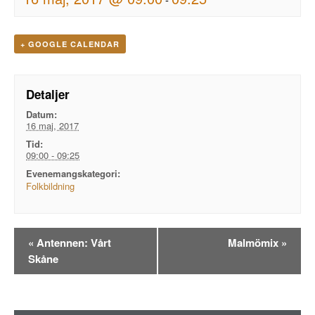
+ GOOGLE CALENDAR
Detaljer
Datum:
16 maj, 2017
Tid:
09:00 - 09:25
Evenemangskategori:
Folkbildning
Evenemangsnavigation
«
Antennen: Vårt
Malmömix
»
Skåne