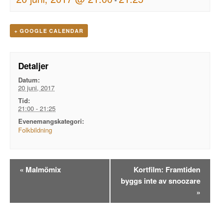
+ GOOGLE CALENDAR
Detaljer
Datum:
20 juni, 2017
Tid:
21:00 - 21:25
Evenemangskategori:
Folkbildning
Evenemangsnavigation
«
Malmömix
Kortfilm: Framtiden
byggs inte av snoozare
»