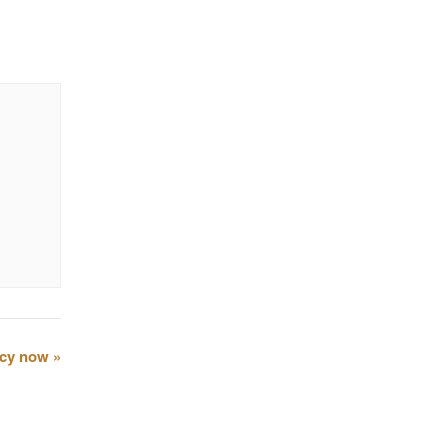
cy now
»