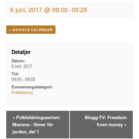
6 juni, 2017 @ 09:00
09:25
-
+ GOOGLE CALENDAR
Detaljer
Datum:
6 juni, 2017
Tid:
09:00 - 09:25
Evenemangskategori:
Folkbildning
Evenemangsnavigation
«
Folkbildningsserien:
Blogg-TV: Freedom
Mamma - filmer för
from money
»
jorden, del 1