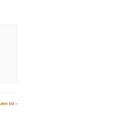
ulen tid
»