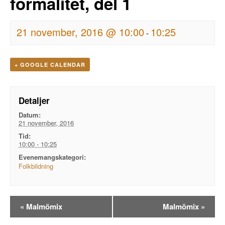
formalitet, del 1
21 november, 2016 @ 10:00
10:25
-
+ GOOGLE CALENDAR
Detaljer
Datum:
21 november, 2016
Tid:
10:00 - 10:25
Evenemangskategori:
Folkbildning
Evenemangsnavigation
«
Malmömix
Malmömix
»