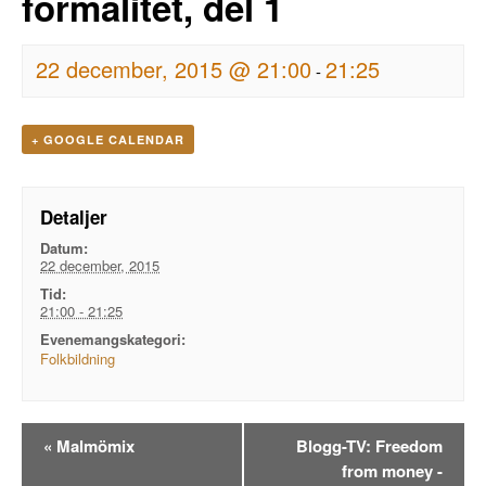
formalitet, del 1
22 december, 2015 @ 21:00
21:25
-
+ GOOGLE CALENDAR
Detaljer
Datum:
22 december, 2015
Tid:
21:00 - 21:25
Evenemangskategori:
Folkbildning
Evenemangsnavigation
«
Malmömix
Blogg-TV: Freedom
from money -