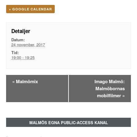
+ GOOGLE CALENDAR
Detaljer
Datum:
24 november, 2017
Tid:
19:00 - 19:25
Evenemangsnavigation
«
Malmömix
Imago Malmö:
Malmöbornas
mobilfilmer
»
MALMÖS EGNA PUBLIC-ACCESS KANAL