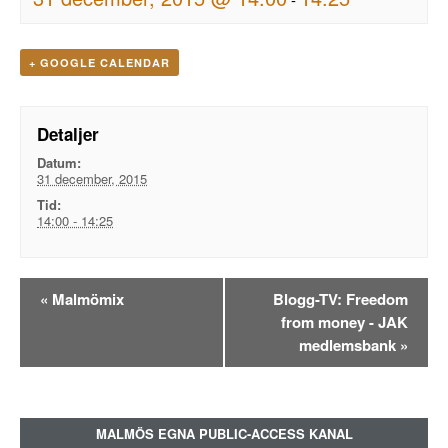
+ GOOGLE CALENDAR
Detaljer
Datum:
31 december, 2015
Tid:
14:00 - 14:25
Evenemangsnavigation
«
Malmömix
Blogg-TV: Freedom
from money - JAK
medlemsbank
»
MALMÖS EGNA PUBLIC-ACCESS KANAL