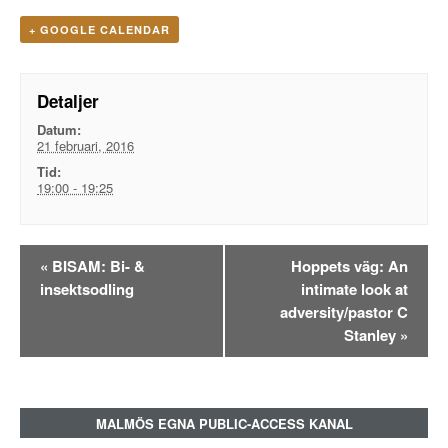
+ GOOGLE CALENDAR
Detaljer
Datum:
21 februari, 2016
Tid:
19:00 - 19:25
Evenemangsnavigation
«
BISAM: Bi- &
Hoppets väg: An
insektsodling
intimate look at
adversity/pastor C
Stanley
»
MALMÖS EGNA PUBLIC-ACCESS KANAL