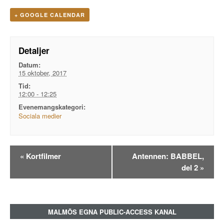
+ GOOGLE CALENDAR
Detaljer
Datum:
15 oktober, 2017
Tid:
12:00 - 12:25
Evenemangskategori:
Sociala medier
Evenemangsnavigation
«
Kortfilmer
Antennen: BABBEL,
del 2
»
MALMÖS EGNA PUBLIC-ACCESS KANAL