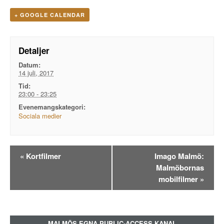
+ GOOGLE CALENDAR
Detaljer
Datum:
14 juli, 2017
Tid:
23:00 - 23:25
Evenemangskategori:
Sociala medier
Evenemangsnavigation
«
Kortfilmer
Imago Malmö:
Malmöbornas
mobilfilmer
»
MALMÖS EGNA PUBLIC-ACCESS KANAL