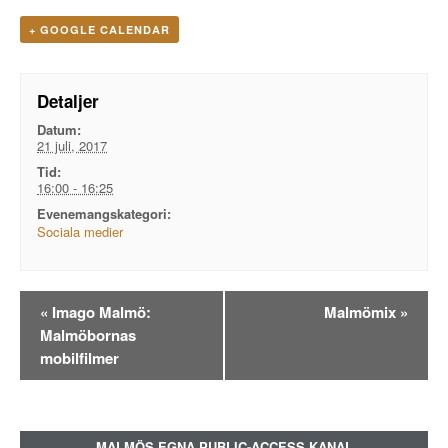
+ GOOGLE CALENDAR
Detaljer
Datum:
21 juli, 2017
Tid:
16:00 - 16:25
Evenemangskategori:
Sociala medier
Evenemangsnavigation
«
Imago Malmö:
Malmömix
»
Malmöbornas
mobilfilmer
MALMÖS EGNA PUBLIC-ACCESS KANAL