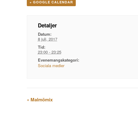
+ GOOGLE CALENDAR
Detaljer
Datum:
8 juli, 2017
Tid:
23:00 - 23:25
Evenemangskategori:
Sociala medier
Evenemangsnavigation
«
Malmömix