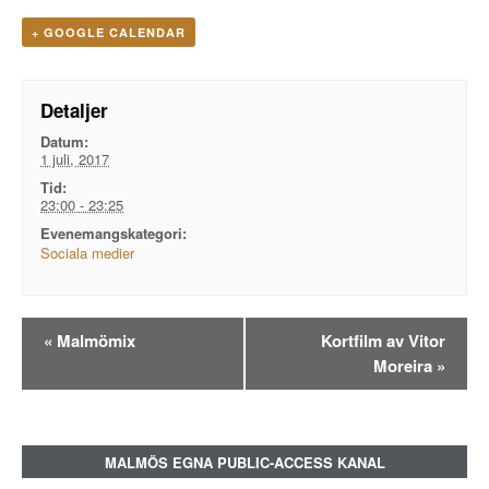
+ GOOGLE CALENDAR
Detaljer
Datum:
1 juli, 2017
Tid:
23:00 - 23:25
Evenemangskategori:
Sociala medier
Evenemangsnavigation
«
Malmömix
Kortfilm av Vitor
Moreira
»
MALMÖS EGNA PUBLIC-ACCESS KANAL