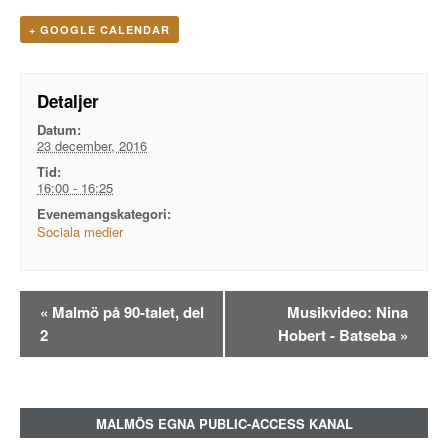
+ GOOGLE CALENDAR
Detaljer
Datum:
23 december, 2016
Tid:
16:00 - 16:25
Evenemangskategori:
Sociala medier
Evenemangsnavigation
«
Malmö på 90-talet, del
Musikvideo: Nina
2
Hobert - Batseba
»
MALMÖS EGNA PUBLIC-ACCESS KANAL