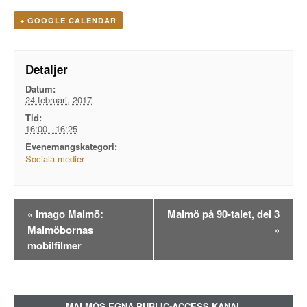
+ GOOGLE CALENDAR
Detaljer
Datum:
24 februari, 2017
Tid:
16:00 - 16:25
Evenemangskategori:
Sociala medier
Evenemangsnavigation
«
Imago Malmö:
Malmö på 90-talet, del 3
Malmöbornas
»
mobilfilmer
MALMÖS EGNA PUBLIC-ACCESS KANAL