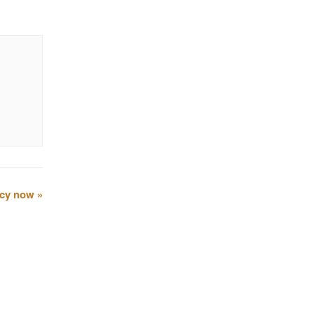
cy now
»