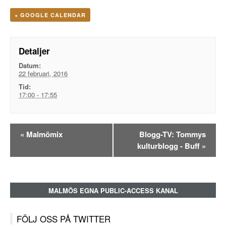
+ GOOGLE CALENDAR
Detaljer
Datum:
22 februari, 2016
Tid:
17:00 - 17:55
Evenemangsnavigation
«
Malmömix
Blogg-TV: Tommys
kulturblogg - Buff
»
MALMÖS EGNA PUBLIC-ACCESS KANAL
FÖLJ OSS PÅ TWITTER