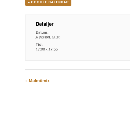
+ GOOGLE CALENDAR
Detaljer
Datum:
4 januari, 2016
Tid:
17:00 - 17:55
Evenemangsnavigation
«
Malmömix