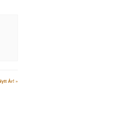
Nytt År!
»