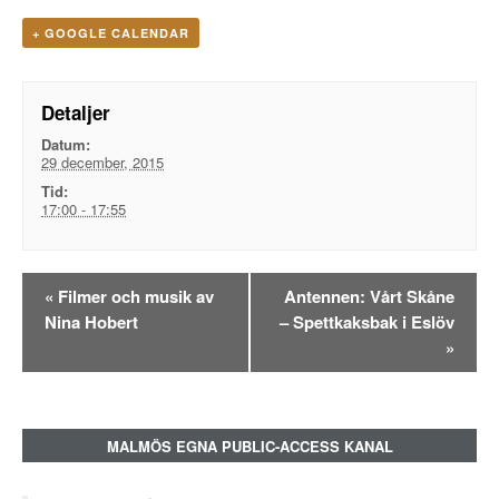
+ GOOGLE CALENDAR
Detaljer
Datum:
29 december, 2015
Tid:
17:00 - 17:55
Evenemangsnavigation
«
Filmer och musik av
Antennen: Vårt Skåne
Nina Hobert
– Spettkaksbak i Eslöv
»
MALMÖS EGNA PUBLIC-ACCESS KANAL