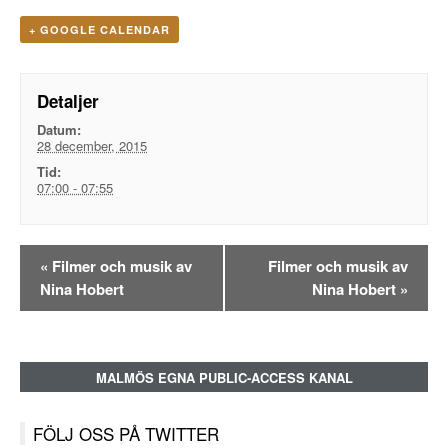
+ GOOGLE CALENDAR
Detaljer
Datum:
28 december, 2015
Tid:
07:00 - 07:55
Evenemangsnavigation
«
Filmer och musik av
Filmer och musik av
Nina Hobert
Nina Hobert
»
MALMÖS EGNA PUBLIC-ACCESS KANAL
FÖLJ OSS PÅ TWITTER