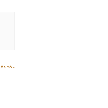
i Malmö
»