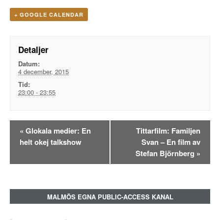
+ GOOGLE CALENDAR
Detaljer
Datum:
4 december, 2015
Tid:
23:00 - 23:55
Evenemangsnavigation
«
Glokala medier: En
Tittarfilm: Familjen
helt okej talkshow
Svan – En film av
Stefan Björnberg
»
MALMÖS EGNA PUBLIC-ACCESS KANAL