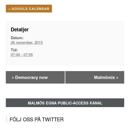
+ GOOGLE CALENDAR
Detaljer
Datum:
26 november, 2015
Tid:
07:00 - 07:55
Evenemangsnavigation
«
Democracy now
Malmömix
»
MALMÖS EGNA PUBLIC-ACCESS KANAL
FÖLJ OSS PÅ TWITTER