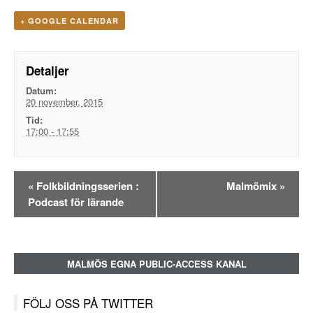
+ GOOGLE CALENDAR
Detaljer
Datum:
20 november, 2015
Tid:
17:00 - 17:55
Evenemangsnavigation
«
Folkbildningsserien :
Malmömix
»
Podcast för lärande
MALMÖS EGNA PUBLIC-ACCESS KANAL
FÖLJ OSS PÅ TWITTER