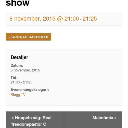
show
8 november, 2015 @ 21:00
21:25
-
+ GOOGLE CALENDAR
Detaljer
Datum:
8 november, 2015
Tid:
21:00 - 21:25
Evenemangskategori:
Blogg-TV
Evenemangsnavigation
«
Hoppets väg: Real
Malmömix
»
freedom/pastor C