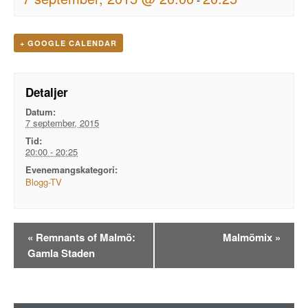
+ GOOGLE CALENDAR
Detaljer
Datum:
7 september, 2015
Tid:
20:00 - 20:25
Evenemangskategori:
Blogg-TV
Evenemangsnavigation
«
Remnants of Malmö:
Malmömix
»
Gamla Staden