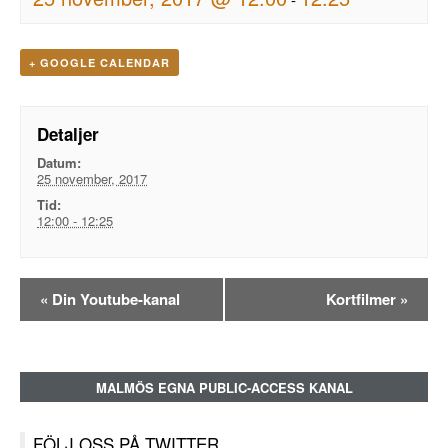
+ GOOGLE CALENDAR
Detaljer
Datum:
25 november, 2017
Tid:
12:00 - 12:25
Evenemangsnavigation
«
Din Youtube-kanal
Kortfilmer
»
MALMÖS EGNA PUBLIC-ACCESS KANAL
FÖLJ OSS PÅ TWITTER