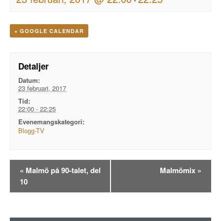
+ GOOGLE CALENDAR
Detaljer
Datum:
23 februari, 2017
Tid:
22:00 - 22:25
Evenemangskategori:
Blogg-TV
Evenemangsnavigation
«
Malmö på 90-talet, del
Malmömix
»
10