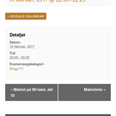
+ GOOGLE CALENDAR
Detaljer
Datum:
16 februari, 2017
Tid:
22:00 - 22:25
Evenemangskategori:
Blogg-TV
Evenemangsnavigation
«
Malmö på 90-talet, del
Malmömix
»
10