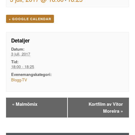
+ GOOGLE CALENDAR
Detaljer
Datum:
3 juli, 2017
Tid:
18:00 - 18:25
Evenemangskategori:
Blogg-TV
Evenemangsnavigation
«
Malmömix
Kortfilm av Vitor
Moreira
»