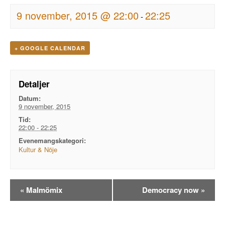
9 november, 2015 @ 22:00
22:25
-
+ GOOGLE CALENDAR
Detaljer
Datum:
9 november, 2015
Tid:
22:00 - 22:25
Evenemangskategori:
Kultur & Nöje
Evenemangsnavigation
«
Malmömix
Democracy now
»