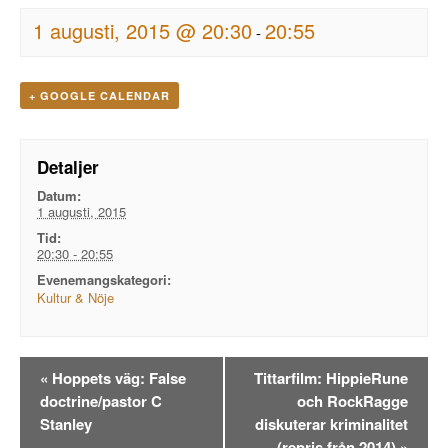
1 augusti, 2015 @ 20:30
20:55
-
+ GOOGLE CALENDAR
Detaljer
Datum:
1 augusti, 2015
Tid:
20:30 - 20:55
Evenemangskategori:
Kultur & Nöje
Evenemangsnavigation
«
Hoppets väg: False
Tittarfilm: HippieRune
doctrine/pastor C
och RockRagge
Stanley
diskuterar kriminalitet
(repris från 2014)
»