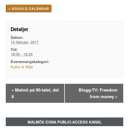
+ GOOGLE CALENDAR
Detaljer
Datum:
14 februari, 2017
Tid:
18:00 - 18:25
Evenemangskategori:
Kultur & Nöje
Evenemangsnavigation
«
Malmö på 90-talet, del
Blogg-TV: Freedom
8
from money
»
MALMÖS EGNA PUBLIC-ACCESS KANAL