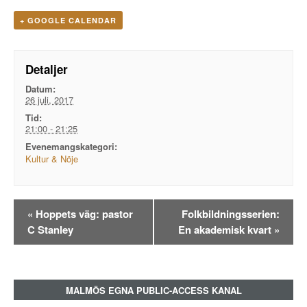
+ GOOGLE CALENDAR
Detaljer
Datum:
26 juli, 2017
Tid:
21:00 - 21:25
Evenemangskategori:
Kultur & Nöje
Evenemangsnavigation
«
Hoppets väg: pastor
Folkbildningsserien:
C Stanley
En akademisk kvart
»
MALMÖS EGNA PUBLIC-ACCESS KANAL