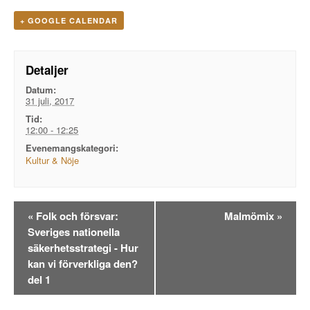
+ GOOGLE CALENDAR
Detaljer
Datum:
31 juli, 2017
Tid:
12:00 - 12:25
Evenemangskategori:
Kultur & Nöje
Evenemangsnavigation
«
Folk och försvar:
Malmömix
»
Sveriges nationella
säkerhetsstrategi - Hur
kan vi förverkliga den?
del 1