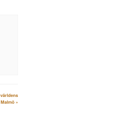
 världens
 i Malmö
»