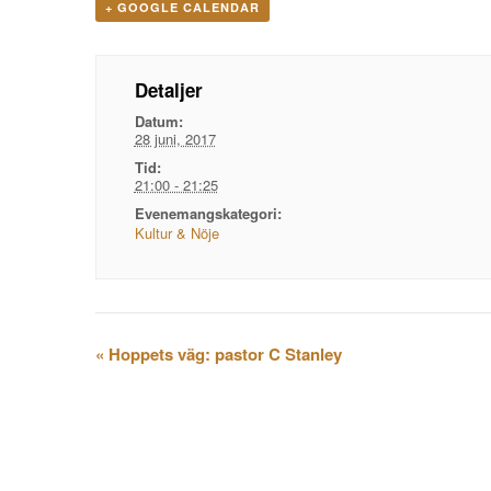
+ GOOGLE CALENDAR
Detaljer
Datum:
28 juni, 2017
Tid:
21:00 - 21:25
Evenemangskategori:
Kultur & Nöje
Evenemangsnavigation
«
Hoppets väg: pastor C Stanley