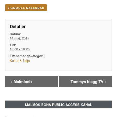
+ GOOGLE CALENDAR
Detaljer
Datum:
14 maj, 2017
Tid:
16:00 - 16:25
Evenemangskategori:
Kultur & Nöje
Evenemangsnavigation
«
Malmömix
Tommys blogg-TV
»
MALMÖS EGNA PUBLIC-ACCESS KANAL