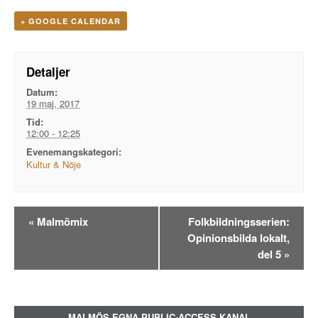
+ GOOGLE CALENDAR
Detaljer
Datum:
19 maj, 2017
Tid:
12:00 - 12:25
Evenemangskategori:
Kultur & Nöje
Evenemangsnavigation
«
Malmömix
Folkbildningsserien:
Opinionsbilda lokalt,
del 5
»
MALMÖS EGNA PUBLIC-ACCESS KANAL