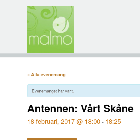
« Alla evenemang
Evenemanget har varit.
Antennen: Vårt Skåne
18 februari, 2017 @ 18:00
18:25
-