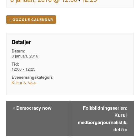
+ GOOGLE CALENDAR
Detaljer
Datum:
8 januari, 2016
Tid:
12:00 - 12:25
Evenemangskategori:
Kultur & Nöje
Evenemangsnavigation
«
Democracy now
Folkbildningsserien:
Kurs i
medborgarjournalistik,
del 5
»