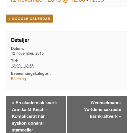
+ GOOGLE CALENDAR
Detaljer
Datum:
12 november, 2015
Tid:
12:00 - 12:55
Evenemangskategori:
Förening
Evenemangsnavigation
«
En akademisk kvart:
Wechselmann:
Annika M Kisch –
Världens säkraste
Komplicerat när
kärnkraftverk
»
syskon donerar
stamceller